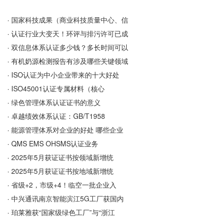
·
国家科技成果（商业科技质量中心、信
·
认证行业大变天！环评与排污许可已成
·
双信息体系认证多少钱？多长时间可以
·
有机奶源检测报告有涉及哪些关键领域
·
ISO认证为中小企业带来的十大好处
·
ISO45001认证专属材料（核心
·
绿色管理体系认证证书的意义
·
卓越绩效体系认证：GB/T1958
·
能源管理体系对企业的好处 哪些企业
·
QMS EMS OHSMS认证业务
·
2025年5月获证证书按领域新增统
·
2025年5月获证证书按地域新增统
·
省级+2，市级+4！临空一批企业入
·
中兴通讯南京智能滨江5G工厂获国内
·
珀莱雅获“国家级绿色工厂”与“浙江