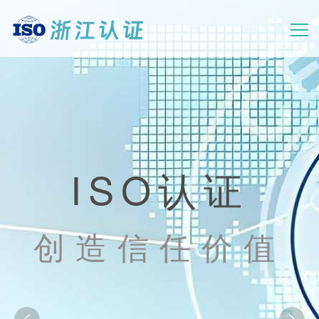
首页
证书
资讯
今尧咨询
应用
浙江体系认证
关于
☎ 400-880-5176